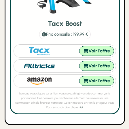
Tacx Boost
Prix conseillé : 199,99 €
Voir l'offre
Voir l'offre
Voir l'offre
Lorsque vous cliquez sur un lien, vous serez dirigé vers des commerçants
partenaires. Ces derniers, peuvent éventuellement nous reverser une
commission afin de financer notre site. Cela n’impacte en rien le prix pour vous.
Pour en savoir plus, cliquez
ici
.