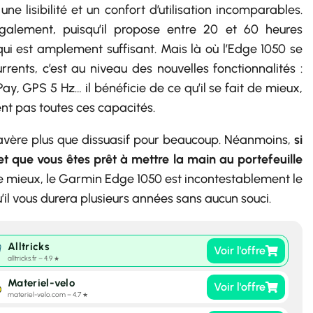
ne lisibilité et un confort d’utilisation incomparables.
également, puisqu’il propose entre 20 et 60 heures
e qui est amplement suffisant. Mais là où l’Edge 1050 se
nts, c’est au niveau des nouvelles fonctionnalités :
y, GPS 5 Hz… il bénéficie de ce qu’il se fait de mieux,
ent pas toutes ces capacités.
’avère plus que dissuasif pour beaucoup. Néanmoins,
si
et que vous êtes prêt à mettre la main au portefeuille
de mieux, le Garmin Edge 1050 est incontestablement le
u’il vous durera plusieurs années sans aucun souci.
Alltricks
Voir l'offre
alltricks.fr – 4.9
★
Materiel-velo
Voir l'offre
materiel-velo.com – 4.7
★