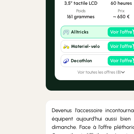
3,5″ tactile LCD
60 heures
Poids
Prix
161 grammes
~
650 €
Voir l'offre
Alltricks
Voir l'offre
Materiel-velo
Voir l'offre
Decathlon
Voir toutes les offres (8)
Devenus l’accessoire incontourn
équipent aujourd’hui aussi bien 
dimanche. Face à l’offre plétho