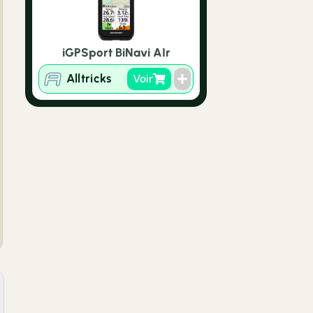
iGPSport BiNavi AIr
Alltricks
Voir