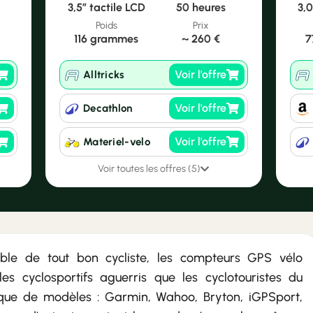
3,5″ tactile LCD
50 heures
3,0
Poids
Prix
116 grammes
~
260 €
7
Voir l'offre
Alltricks
Voir l'offre
Decathlon
Voir l'offre
Materiel-velo
Voir toutes les offres (5)
able de tout bon cycliste, les compteurs GPS vélo
les cyclosportifs aguerris que les cyclotouristes du
rique de modèles : Garmin, Wahoo, Bryton, iGPSport,