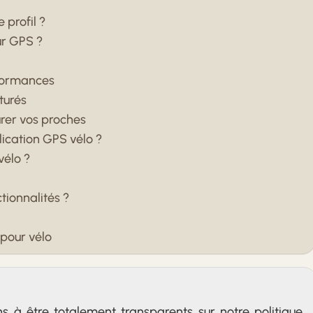
 profil ?
ur GPS ?
formances
turés
urer vos proches
lication GPS vélo ?
vélo ?
tionnalités ?
pour vélo
ons à être totalement transparents sur notre politique