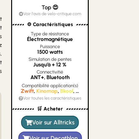
Top 😍
Voir l'avis de velo-critique.com
t
⚙️ Caractéristiques
t
Type de résistance
s
Électromagnétique
z
Puissance
1500 watts
,
Simulation de pentes
t
Jusqu’à + 12 %
s
Connectivitié
ANT+, Bluetooth
Compatibilité application(s)
Zwift
,
Kinomap
,
Bkool
, …
Voir toutes les caractéristiques
🛒 Acheter
Voir sur Alltricks
Voir sur Decathlon