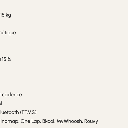
15 kg
nétique
à 15 %
t cadence
l
luetooth (FTMS)
Kinomap, One Lap, Bkool, MyWhoosh, Rouvy