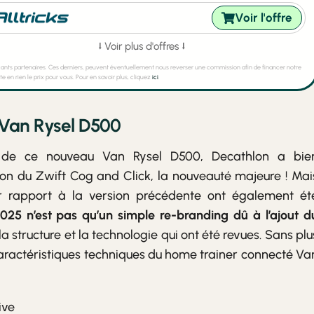
Voir l'offre
⭣ Voir plus d'offres ⭣
çants partenaires. Ces derniers, peuvent éventuellement nous reverser une commission afin de financer notre
te en rien le prix pour vous. Pour en savoir plus, cliquez
ici
.
u Van Rysel D500
lle de ce nouveau Van Rysel D500, Decathlon a bie
on du Zwift Cog and Click, la nouveauté majeure ! Mai
ar rapport à la version précédente ont également ét
025 n’est pas qu’un simple re-branding dû à l’ajout d
 la structure et la technologie qui ont été revues. Sans plu
 caractéristiques techniques du home trainer connecté Va
ive