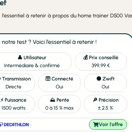
ef
ci l’essentiel à retenir à propos du home trainer D500 Va
notre test ? Voici l’essentiel à retenir !
👤 Utilisateur
💰 Prix conseillé
Intermédiaire & confirmé
399,99 €
️ Transmission
🛜 Connecté
🟠 Zwift
Directe
Oui
Oui
⚡ Puissance
⛰️ Pente
🔎 Précision
1500 watts
0 à 15 % max
± 2.5 %
Voir l'offre