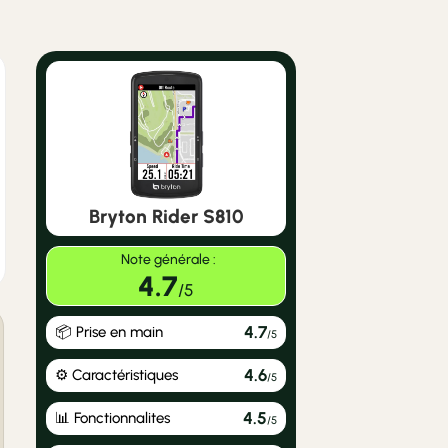
Bryton Rider S810
Note générale :
4.7
/5
4.7
📦 Prise en main
/5
4.6
⚙️ Caractéristiques
/5
4.5
📊 Fonctionnalites
/5