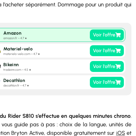
 à l’acheter séparément. Dommage pour un produit qui
Amazon
Voir l'offre
amazon.fr – 4.7
★
Materiel-velo
Voir l'offre
materielo-velo.com – 4.7
★
Bikeinn
Voir l'offre
tradeinn.com – 4.5
★
Decathlon
Voir l'offre
decathlon.fr – 4.7
★
 du Rider S810 s’effectue en quelques minutes chrono
.
vous guide pas à pas : choix de la langue, unités de
ation Bryton Active, disponible gratuitement sur
iOS
et