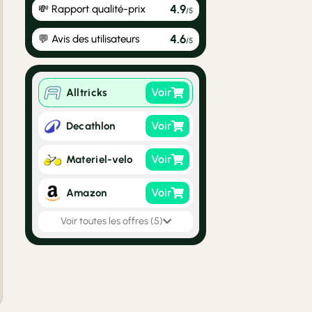
4.9
💸 Rapport qualité-prix
/5
4.6
💬 Avis des utilisateurs
/5
Voir
Alltricks
Voir
Decathlon
Voir
Materiel-velo
Voir
Amazon
Voir toutes les offres (5)