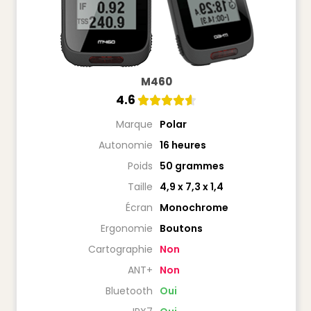
M460
4.6





Marque
Polar
Autonomie
16 heures
Poids
50 grammes
Taille
4,9 x 7,3 x 1,4
Écran
Monochrome
Ergonomie
Boutons
Cartographie
Non
ANT+
Non
Bluetooth
Oui