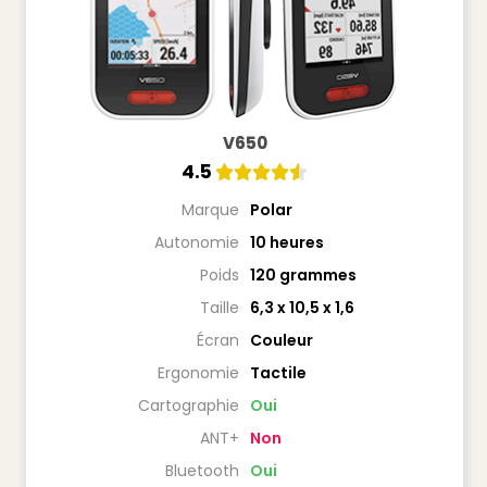
V650
4.5





Marque
Polar
Autonomie
10 heures
Poids
120 grammes
Taille
6,3 x 10,5 x 1,6
Écran
Couleur
Ergonomie
Tactile
Cartographie
Oui
ANT+
Non
Bluetooth
Oui